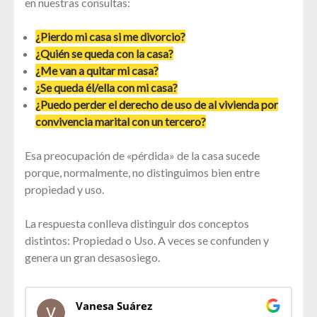
en nuestras consultas:
¿Pierdo mi casa si me divorcio?
¿Quién se queda con la casa?
¿Me van a quitar mi casa?
¿Se queda él/ella con mi casa?
¿Puedo perder el derecho de uso de al vivienda por
convivencia marital con un tercero?
Esa preocupación de «pérdida» de la casa sucede
porque, normalmente, no distinguimos bien entre
propiedad y uso.
La respuesta conlleva distinguir dos conceptos
distintos: Propiedad o Uso. A veces se confunden y
genera un gran desasosiego.
Vanesa Suárez