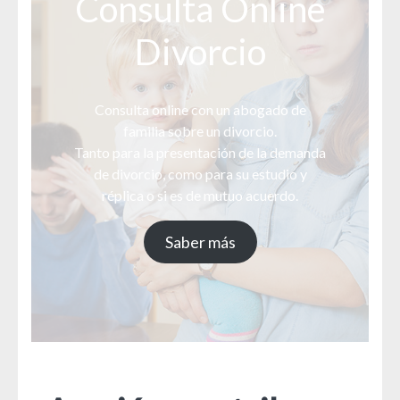
Consulta Online
Divorcio
Consulta online con un abogado de
familia sobre un divorcio.
Tanto para la presentación de la demanda
de divorcio, como para su estudio y
réplica o si es de mutuo acuerdo.
Saber más