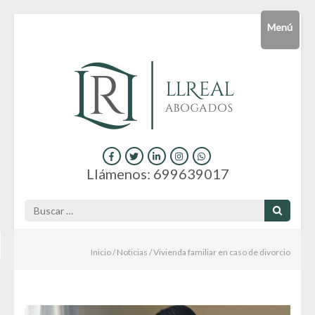
Saltar
Menú
al
contenido
(presiona
la
tecla
Intro)
Consultas y servicios jurídicos online
Hola
Llámenos: 699639017
Buscar:
Inicio
/
Noticias
/
Vivienda familiar en caso de divorcio