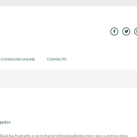
CONSULTAS ONLINE
CONTACTO
gados
 Real ha tratado con total profesionalismo mi caso y estoy muy