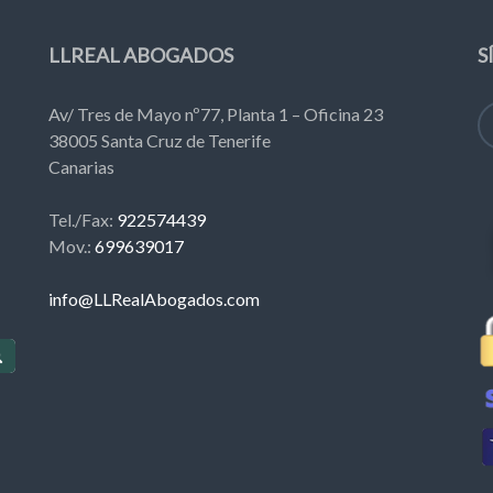
LLREAL ABOGADOS
S
Av/ Tres de Mayo nº77, Planta 1 – Oficina 23
38005 Santa Cruz de Tenerife
Canarias
Tel./Fax:
922574439
Mov.:
699639017
info@LLRealAbogados.com