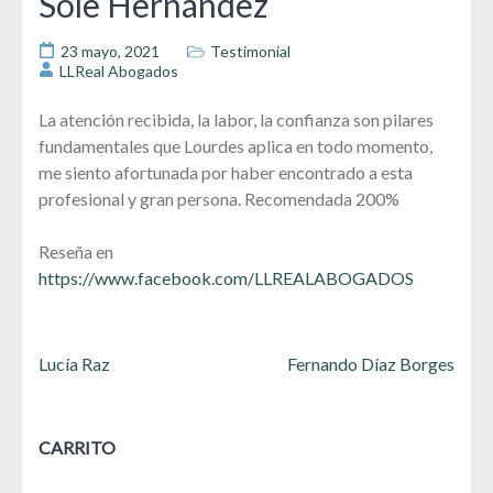
Sole Hernández
23 mayo, 2021
Testimonial
LLReal Abogados
La atención recibida, la labor, la confianza son pilares
fundamentales que Lourdes aplica en todo momento,
me siento afortunada por haber encontrado a esta
profesional y gran persona. Recomendada 200%
Reseña en
https://www.facebook.com/LLREALABOGADOS
Navegación
Lucía Raz
Fernando Díaz Borges
de
entradas
CARRITO