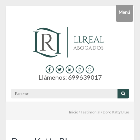
Saltar
Menú
al
contenido
(presiona
la
tecla
Intro)
Consultas y servicios jurídicos online
Hola
Llámenos: 699639017
Buscar:
Inicio
/
Testimonial
/
Doro Katty Blue