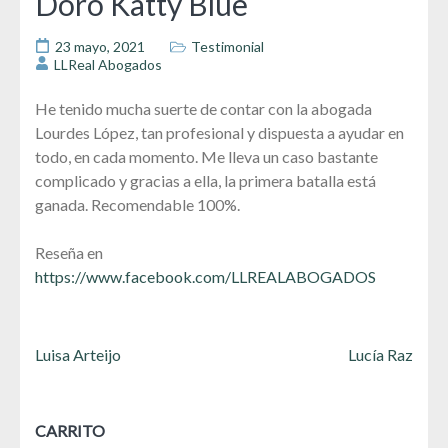
Doro Katty Blue
23 mayo, 2021
Testimonial
LLReal Abogados
He tenido mucha suerte de contar con la abogada
Lourdes López, tan profesional y dispuesta a ayudar en
todo, en cada momento. Me lleva un caso bastante
complicado y gracias a ella, la primera batalla está
ganada. Recomendable 100%.
Reseña en
https://www.facebook.com/LLREALABOGADOS
Navegación
Luisa Arteijo
Lucía Raz
de
entradas
CARRITO