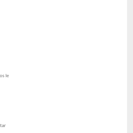
os le
tar