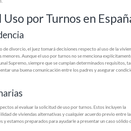
e.
l Uso por Turnos en Españ
udencia
o de divorcio, el juez tomará decisiones respecto al uso de la vivie
jos menores. Aunque el uso por turnos no se menciona explícitament
bunal Supremo, siempre que se cumplan determinados requisitos, ta
La Legítima: Sus Derechos como
La Capacidad para Testar: 
mentar una buena comunicación entre los padres y asegurar condic
Heredero Forzoso en España
para Asegurar Su Última V
narias
pectos al evaluar la solicitud de uso por turnos. Estos incluyen la
ilidad de viviendas alternativas y cualquier acuerdo previo entre la
les y estamos preparados para ayudarle a presentar un caso sólido 