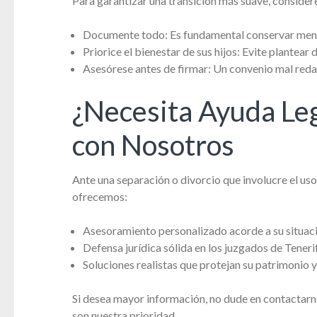
Para garantizar una transición más suave, considere
Documente todo: Es fundamental conservar mensaj
Priorice el bienestar de sus hijos: Evite plantear 
Asesórese antes de firmar: Un convenio mal reda
¿Necesita Ayuda Leg
con Nosotros
Ante una separación o divorcio que involucre el uso 
ofrecemos:
Asesoramiento personalizado acorde a su situaci
Defensa jurídica sólida en los juzgados de Teneri
Soluciones realistas que protejan su patrimonio y 
Si desea mayor información, no dude en contactarno
son nuestra prioridad.