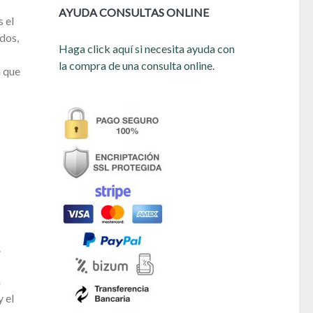
AYUDA CONSULTAS ONLINE
s el
ados,
Haga click aquí si necesita ayuda con
la compra de una consulta online.
n que
.
a
 el