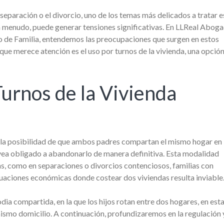
 separación o el divorcio, uno de los temas más delicados a tratar e
, a menudo, puede generar tensiones significativas. En LLReal Abog
o de Familia, entendemos las preocupaciones que surgen en estos
e merece atención es el uso por turnos de la vivienda, una opció
Turnos de la Vivienda
e a la posibilidad de que ambos padres compartan el mismo hogar en
e vea obligado a abandonarlo de manera definitiva. Esta modalidad
ias, como en separaciones o divorcios contenciosos, familias con
uaciones económicas donde costear dos viviendas resulta inviable
dia compartida, en la que los hijos rotan entre dos hogares, en est
mismo domicilio. A continuación, profundizaremos en la regulación y