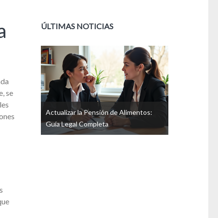
a
ÚLTIMAS NOTICIAS
nda
e, se
les
Guía Legal
Actualizar la Pensión de Alimentos:
iones
oluntad
Guía Legal Completa
La Legítima: 
Heredero Forz
s
que