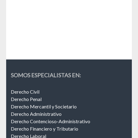
La 
Esp
SOMOS ESPECIALISTAS EN:
Derecho Civil
Derecho Penal
Derecho Mercantil y Societario
Derecho Administrativo
Derecho Contencioso-Administrativo
Derecho Financiero y Tributario
Derecho Laboral