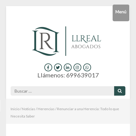
Saltar
Menú
al
contenido
(presiona
la
tecla
Intro)
Consultas y servicios jurídicos online
Hola
Llámenos: 699639017
Buscar:
Inicio
/
Noticias
/
Herencias
/
Renunciar a una Herencia: Todo lo que
Necesita Saber