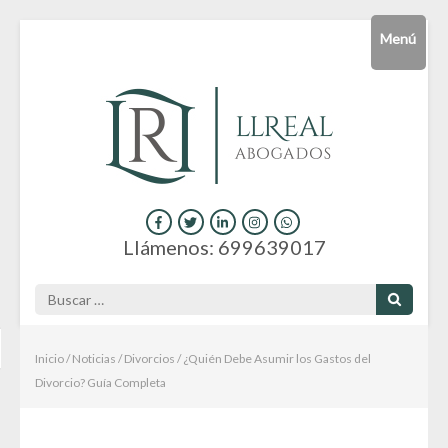
Saltar
Menú
al
contenido
(presiona
la
tecla
Intro)
Consultas y servicios jurídicos online
Hola
Llámenos: 699639017
Buscar:
Inicio
/
Noticias
/
Divorcios
/
¿Quién Debe Asumir los Gastos del
Divorcio? Guía Completa