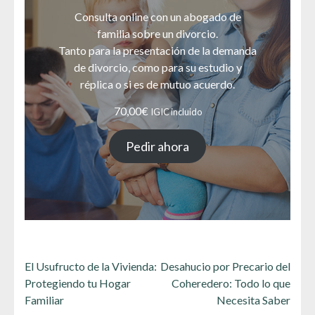
Consulta online con un abogado de
familia sobre un divorcio.
Tanto para la presentación de la demanda
de divorcio, como para su estudio y
réplica o si es de mutuo acuerdo.
70,00
€
IGIC incluido
Pedir ahora
Navegación
El Usufructo de la Vivienda:
Desahucio por Precario del
de
Protegiendo tu Hogar
Coheredero: Todo lo que
entradas
Familiar
Necesita Saber