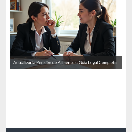
u
Actualizar la Pensión de Alimentos: Guía Legal Completa
La 
Esp