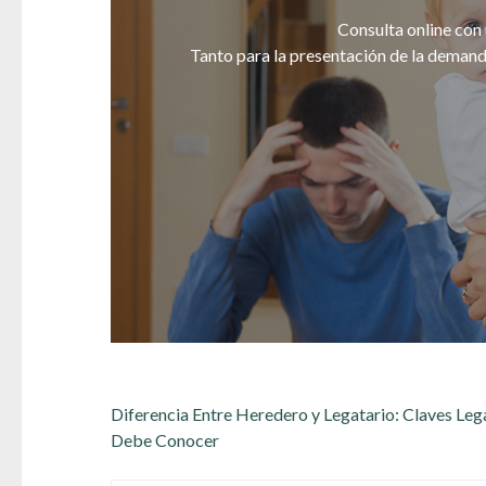
Consulta online con
Tanto para la presentación de la demanda
Navegación
Diferencia Entre Heredero y Legatario: Claves Leg
de
Debe Conocer
entradas