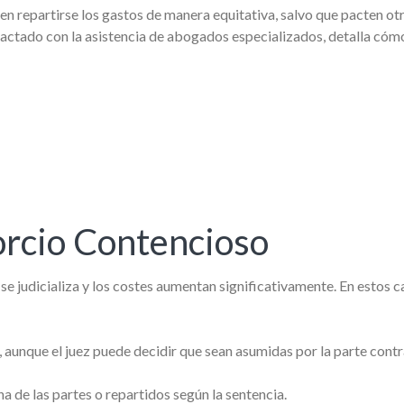
en repartirse los gastos de manera equitativa, salvo que pacten ot
dactado con la asistencia de abogados especializados, detalla cóm
La Legítima: Sus Derechos como
La Capacidad para Testar: 
orcio Contencioso
Heredero Forzoso en España
para Asegurar Su Última V
se judicializa y los costes aumentan significativamente. En estos c
e, aunque el juez puede decidir que sean asumidas por la parte contr
a de las partes o repartidos según la sentencia.