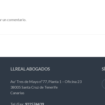
r un comentario.
LLREAL ABOGADOS
S
Av/ Tres de Mayo nº77, Planta 1 – Oficina 23
38005 Santa Cruz de Tenerife
Canarias
Tel./Fax:
922574439