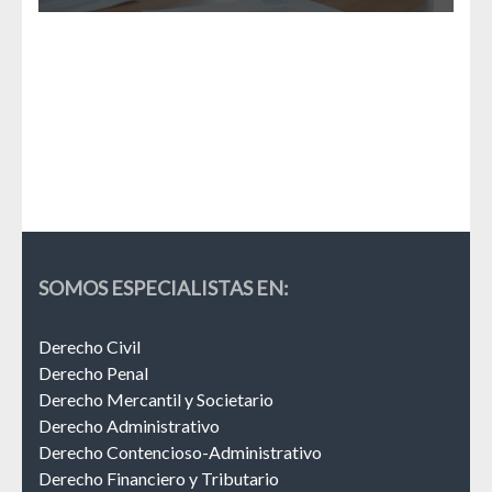
La 
Esp
SOMOS ESPECIALISTAS EN:
Derecho Civil
Derecho Penal
Derecho Mercantil y Societario
Derecho Administrativo
Derecho Contencioso-Administrativo
Derecho Financiero y Tributario