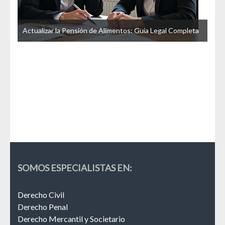
u
Actualizar la Pensión de Alimentos: Guía Legal Completa
La 
Esp
SOMOS ESPECIALISTAS EN:
Derecho Civil
Derecho Penal
Derecho Mercantil y Societario