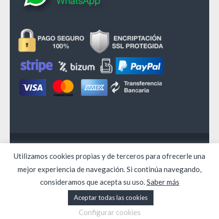
© Copyright 2026
LLReal Abogados
Utilizamos cookies propias y de terceros para ofrecerle una
Aviso legal
Política de Privacidad
Cookies
mejor experiencia de navegación. Si continúa navegando,
Condiciones de Venta
consideramos que acepta su uso.
Saber más
Aceptar todas las cookies
Configurar cookies