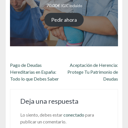
70,00
€
IGIC incluido
Pedir ahora
Navegación
Pago de Deudas
Aceptación de Herencia:
de
Hereditarias en España:
Protege Tu Patrimonio de
entradas
Todo lo que Debes Saber
Deudas
Deja una respuesta
Lo siento, debes estar
conectado
para
publicar un comentario.