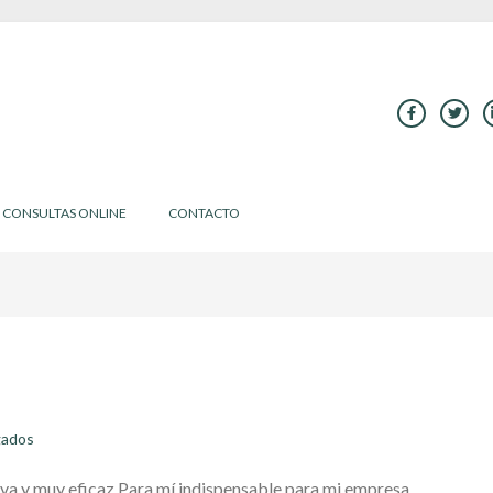
CONSULTAS ONLINE
CONTACTO
gados
iva y muy eficaz Para mí indispensable para mi empresa.