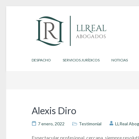
Saltar
al
contenido
(presiona
la
tecla
Consultas y servicios jurídicos online
Hola
Intro)
DESPACHO
SERVICIOS JURÍDICOS
NOTICIAS
Alexis Diro
7 enero, 2022
Testimonial
LLReal Abo
Espectacular profesional, cercana, siempre resolut