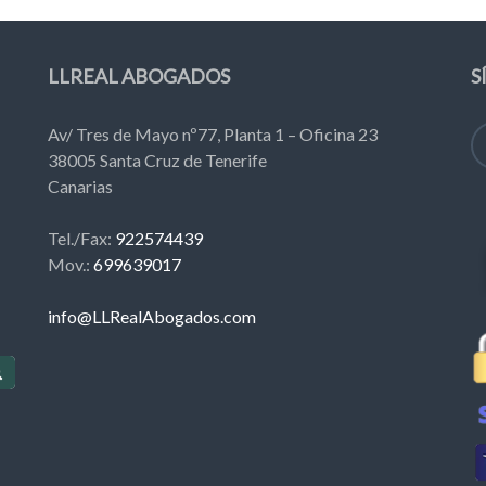
LLREAL ABOGADOS
S
Av/ Tres de Mayo nº77, Planta 1 – Oficina 23
38005 Santa Cruz de Tenerife
Canarias
Tel./Fax:
922574439
Mov.:
699639017
info@LLRealAbogados.com