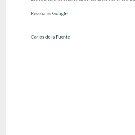
Reseña en
Google
Navegación
Carlos de la Fuente
de
entradas